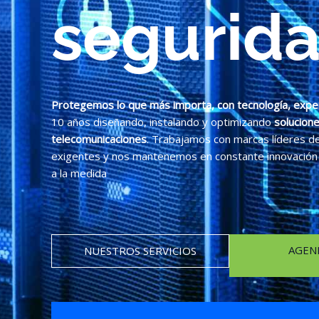
segurida
Protegemos lo que más importa, con tecnología, experi
10 años diseñando, instalando y optimizando
solucione
telecomunicaciones
. Trabajamos con marcas líderes d
exigentes y nos mantenemos en constante innovación p
a la medida
AGEN
NUESTROS SERVICIOS