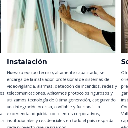
Instalación
S
Nuestro equipo técnico, altamente capacitado, se
Ofr
encarga de la instalación profesional de sistemas de
ori
videovigilancia, alarmas, detección de incendios, redes y
pre
des
telecomunicaciones. Aplicamos protocolos rigurosos y
gar
utilizamos tecnología de última generación, asegurando
ins
una integración precisa, confiable y funcional. La
Con
la
experiencia adquirida con clientes corporativos,
Val
ca.
institucionales y residenciales en todo el país respalda
cap
cada proyecto que realizamos.
efi