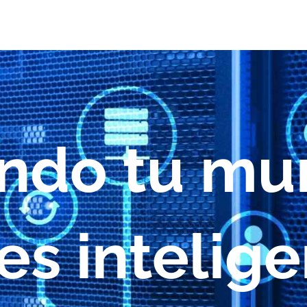
endo tu mu
es intelig