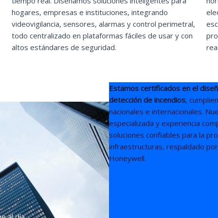
tiempo real. Diseñamos soluciones inteligentes para
nor
hogares, empresas e instituciones, integrando
ele
videovigilancia, sensores, alarmas y control perimetral,
esc
todo centralizado en plataformas fáciles de usar y con
pro
altos estándares de seguridad.
rea
Estamos certificados en el diseñ
detección de incendios
, cumplie
nacionales e internacionales. N
especializada y experiencia com
soluciones confiables para la pr
infraestructuras, respaldado po
Honeywell.
e al día