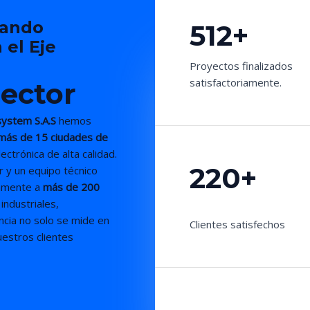
dando
512+
 el Eje
Proyectos finalizados
satisfactoriamente.
sector
ystem S.A.S
hemos
más de 15 ciudades de
ectrónica de alta calidad.
220+
r y un equipo técnico
vamente a
más de 200
industriales,
encia no solo se mide en
Clientes satisfechos
uestros clientes