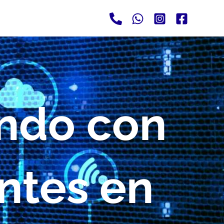
ndo con
entes en