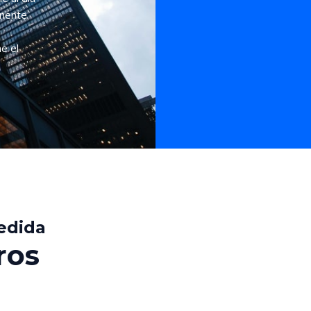
anente
e el
edida
ros