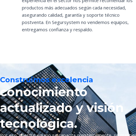
experiencia en el sector nos permite recomendar los
productos más adecuados según cada necesidad,
asegurando calidad, garantía y soporte técnico
postventa. En Segursystem no vendemos equipos,
entregamos confianza y respaldo.
Construimos excelencia
conocimiento
actualizado y visión
tecnológica.
Por eso, nuestro equipo se capacita constantemente, se mantien