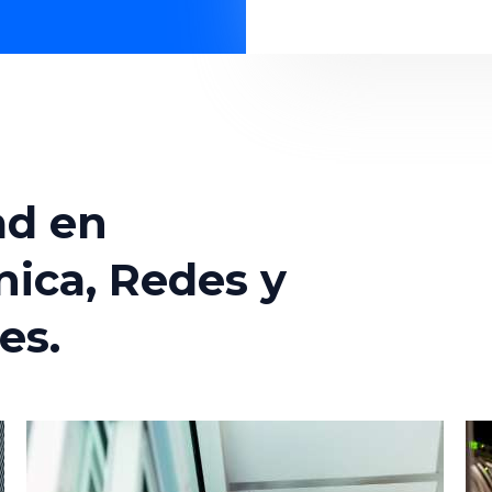
ad en
nica, Redes y
es.