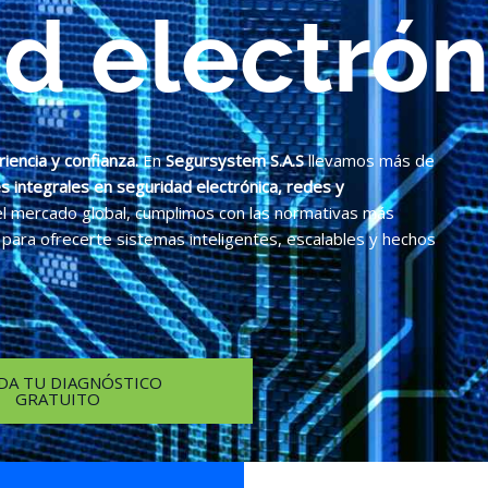
d electrón
encia y confianza.
En
Segursystem S.A.S
llevamos más de
s integrales en seguridad electrónica, redes y
el mercado global, cumplimos con las normativas más
ara ofrecerte sistemas inteligentes, escalables y hechos
DA TU DIAGNÓSTICO
GRATUITO