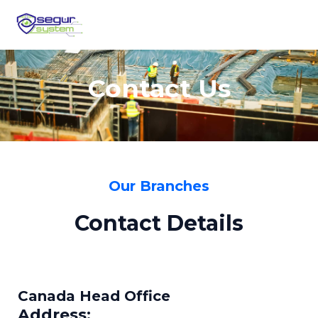
Ir
al
contenido
Contact Us
Our Branches
Contact Details
Canada Head Office
Address: