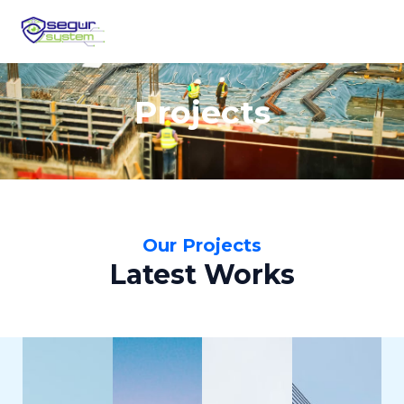
Ir
al
contenido
Projects
Our Projects
Latest Works