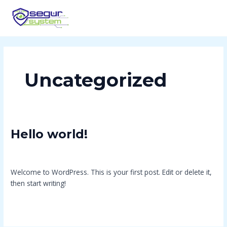
Ir
al
contenido
Uncategorized
Hello
Hello world!
world!
1 comentario
/
Uncategorized
/
admin
Welcome to WordPress. This is your first post. Edit or delete it,
then start writing!
Leer más »